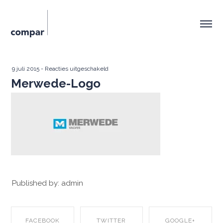
voor
9 juli 2015
-
Reacties uitgeschakeld
Merwede-Logo
Merwede-
Logo
Published by: admin
FACEBOOK
TWITTER
GOOGLE+