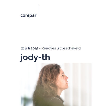
voor
21 juli 2015
-
Reacties uitgeschakeld
jody-th
jody-
th