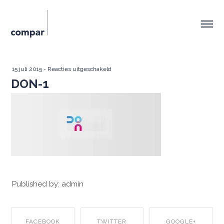
voor
15 juli 2015
-
Reacties uitgeschakeld
DON-1
DON-
1
Published by: admin
FACEBOOK
TWITTER
GOOGLE+