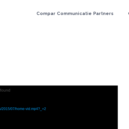
Compar Communicatie Partners
 found
ds/2015/07/home-vid.mp4?_=2