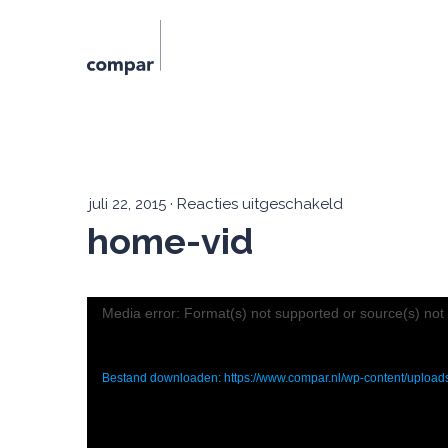
voor
juli 22, 2015
·
Reacties uitgeschakeld
home-vid
home-
vid
Media error: Format(s) not supported or source(s) not
Bestand downloaden: https://www.compar.nl/wp-content/uploa